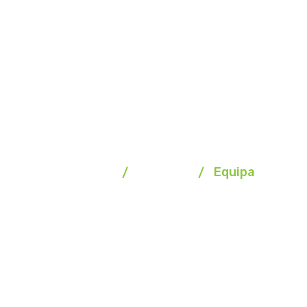
Equipa
Homepage
Farmácia
Equipa